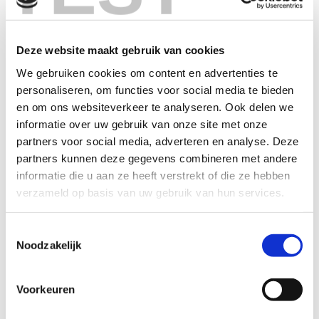
Nederlandse innovatie-ecosysteem nog soepeler
gaat werken. Samen inventariseren we dan ook hoe
we de relevante partijen beter met elkaar kunnen
Deze website maakt gebruik van cookies
verbinden.’ Op nationaal niveau draagt het Regulatory
We gebruiken cookies om content en advertenties te
Science Network Netherlands (RSNN) hieraan bij.
personaliseren, om functies voor social media te bieden
Regulatoire adaptatie vormgeven op basis van
en om ons websiteverkeer te analyseren. Ook delen we
pandemische scenarioplanning.
Rook: ‘Vanuit het
informatie over uw gebruik van onze site met onze
ministerie werken we aan een aantal scenario’s die
partners voor social media, adverteren en analyse. Deze
ons in de bredere zin helpen bij het nadenken over
partners kunnen deze gegevens combineren met andere
een eventuele toekomstige pandemie.’
informatie die u aan ze heeft verstrekt of die ze hebben
verzameld op basis van uw gebruik van hun services.
Komen tot geharmoniseerde dataverzameling en
verbeterde toegang tot data voor regulatoire
Toestemmingsselectie
doeleinden.
Naast de eerdergenoemde inspanningen
Noodzakelijk
rond een klinische platformstudies kan hier ook het
beleid van ZonMw en VWS rond FAIR (Findable,
Accessible, Interoperable en Reusable) data
Voorkeuren
genoemd worden.