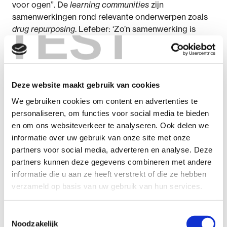
voor ogen”. De
learning communities
zijn
samenwerkingen rond relevante onderwerpen zoals
TEST
drug repurposing
. Lefeber: ‘Zo’n samenwerking is
gericht op het delen van kennis, het opzetten van
onderwijs, maar ook het bij elkaar brengen van
mensen binnen en buiten ons umc, bijvoorbeeld ons
regionale investeringsfonds’. Momenteel wordt
Deze website maakt gebruik van cookies
geïnventariseerd voor welke onderwerpen zo’n
We gebruiken cookies om content en advertenties te
learning community een geschikte vorm is.
personaliseren, om functies voor social media te bieden
Samenwerking en krachtenbundeling zijn volgens
en om ons websiteverkeer te analyseren. Ook delen we
Lefeber ook van groot belang op het gebied van
informatie over uw gebruik van onze site met onze
methodologische vragen: ‘Een belangrijke vraag in
partners voor social media, adverteren en analyse. Deze
het preklinisch onderzoek is bijvoorbeeld de
partners kunnen deze gegevens combineren met andere
voorspellende waarde van modelsystemen. Als je
informatie die u aan ze heeft verstrekt of die ze hebben
onderzoek doet naar mogelijke behandelingen, heb je
verzameld op basis van uw gebruik van hun services.
altijd modelsystemen nodig, of het nu een humaan
organ-on-a-chip model of een diermodel is. Maar het
Toestemmingsselectie
geldt bijvoorbeeld ook bij de vraag welke
Noodzakelijk