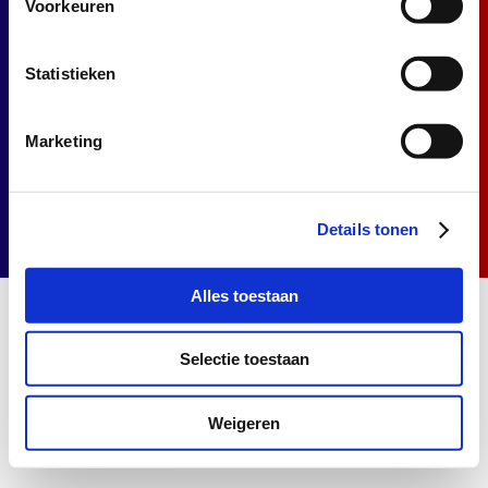
Voorkeuren
Contact
Statistieken
Privacyverklaring
Cookieverklaring
Marketing
Details tonen
Alles toestaan
Selectie toestaan
Weigeren