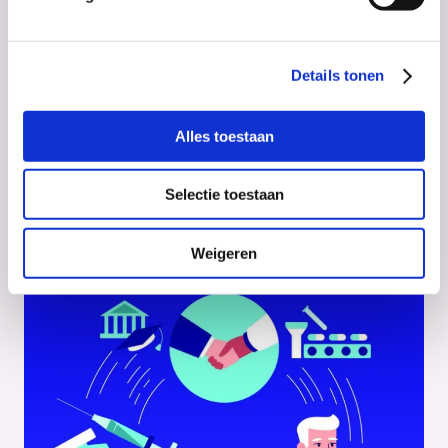
Details tonen
Alles toestaan
Nieuws
24 maart 2022
Interessepeiling IPCEI Health
Selectie toestaan
Weigeren