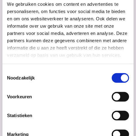
We gebruiken cookies om content en advertenties te
personaliseren, om functies voor social media te bieden
en om ons websiteverkeer te analyseren. Ook delen we
informatie over uw gebruik van onze site met onze
Nieuws
15 april 2022
partners voor social media, adverteren en analyse. Deze
Miljoenensubsidie voor PharmaNL
partners kunnen deze gegevens combineren met andere
vanuit het Nationaal Groeifonds
informatie die u aan ze heeft verstrekt of die ze hebben
verzameld op basis van uw gebruik van hun services.
Toestemmingsselectie
Noodzakelijk
Voorkeuren
Statistieken
Marketing